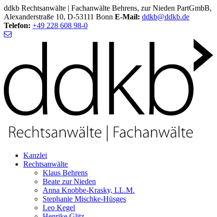
ddkb Rechtsanwälte | Fachanwälte Behrens, zur Nieden PartGmbB,
Alexanderstraße 10, D-53111 Bonn
E-Mail:
ddkb@ddkb.de
Telefon:
+49 228 608 98-0
Kanzlei
Rechtsanwälte
Klaus Behrens
Beate zur Nieden
Anna Knobbe-Krasky, LL.M.
Stephanie Mischke-Hüsges
Leo Kegel
Henrike Glitz