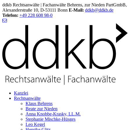
ddkb Rechtsanwälte | Fachanwälte Behrens, zur Nieden PartGmbB,
Alexanderstraße 10, D-53111 Bonn
E-Mail:
ddkb@ddkb.de
Telefon:
+49 228 608 98-0
Kanzlei
Rechtsanwälte
Klaus Behrens
Beate zur Nieden
Anna Knobbe-Krasky, LL.M.
Stephanie Mischke-Hüsges
Leo Kegel
Henrike Glitz