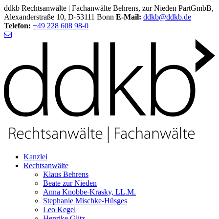
ddkb Rechtsanwälte | Fachanwälte Behrens, zur Nieden PartGmbB,
Alexanderstraße 10, D-53111 Bonn
E-Mail:
ddkb@ddkb.de
Telefon:
+49 228 608 98-0
Kanzlei
Rechtsanwälte
Klaus Behrens
Beate zur Nieden
Anna Knobbe-Krasky, LL.M.
Stephanie Mischke-Hüsges
Leo Kegel
Henrike Glitz